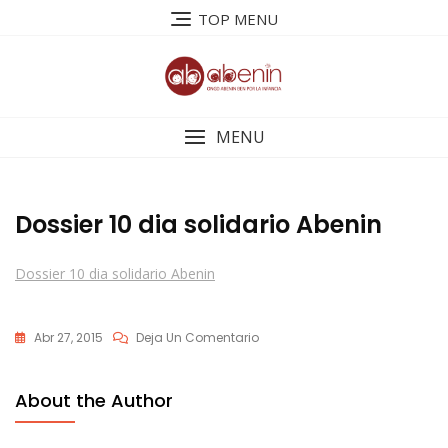
Saltar
TOP MENU
al
contenido
MENU
Dossier 10 dia solidario Abenin
Dossier 10 dia solidario Abenin
En
Abr 27, 2015
Deja Un Comentario
Dossier
10
About the Author
Dia
Solidario