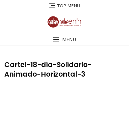
Saltar
TOP MENU
al
contenido
MENU
Cartel-18-dia-Solidario-
Animado-Horizontal-3
Reproductor
de
vídeo