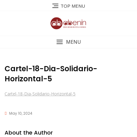
Saltar
TOP MENU
al
contenido
MENU
Cartel-18-Dia-Solidario-
Horizontal-5
Cartel-18-Dia-Solidario-Horizontal-5
May 10, 2024
About the Author