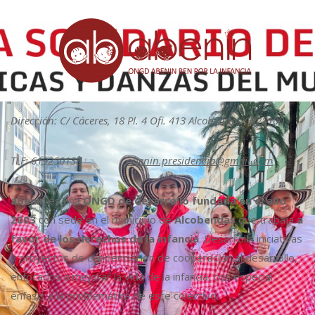
Dirección: C/ Cáceres, 18 Pl. 4 Ofi. 413 Alcobendas CP28100
TLF: 619250138
abenin.presidencia@gmail.com
abenin
es una
ONGD de desarrollo fundada en el año
2003
con sede en el municipio de
Alcobendas
que trabaja
a
favor de los derechos de la infancia
. Desarrolla iniciativas
y proyectos de concienciación de cooperación al desarrollo,
enfocados a mejorar la vida de la infancia, con especial
énfasis a la problemática de este colectivo.