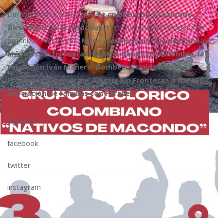
Durante todos estos años ha
colaborado y realizado
diversidad de actividades
de recaudación de fondos con
organizaciones como:
Mano a mano, Sonrisas de Bombay,
Médicos sin fronteras, APAMA, Benposta Colombia, la
Fundación Iván Mañero, Bomberos Unidos Sin
Fronteras, Open Arms, Alegría Sin Fronteras o ASFAPE-
Asociación de familias con Perthes.
Síguenos
facebook
twitter
instagram