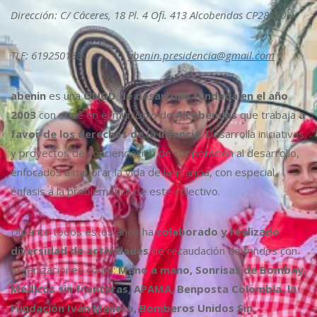
Dirección: C/ Cáceres, 18 Pl. 4 Ofi. 413 Alcobendas CP28100
TLF: 619250138
abenin.presidencia@gmail.com
abenin
es una
ONGD de desarrollo fundada en el año
2003
con sede en el municipio de
Alcobendas
que trabaja
a
favor de los derechos de la infancia
. Desarrolla iniciativas
y proyectos de concienciación de cooperación al desarrollo,
enfocados a mejorar la vida de la infancia, con especial
énfasis a la problemática de este colectivo.
Durante todos estos años ha
colaborado y realizado
diversidad de actividades
de recaudación de fondos con
organizaciones como:
Mano a mano, Sonrisas de Bombay,
Médicos sin fronteras, APAMA, Benposta Colombia, la
Fundación Iván Mañero, Bomberos Unidos Sin