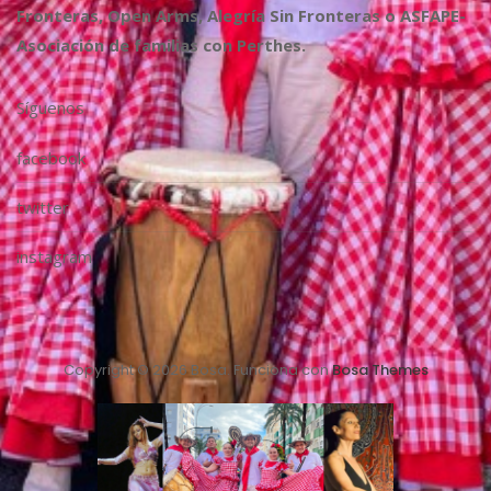
Fronteras, Open Arms, Alegría Sin Fronteras o ASFAPE-
Asociación de familias con Perthes.
Síguenos
facebook
twitter
instagram
Copyright © 2026 Bosa. Funciona con
Bosa Themes