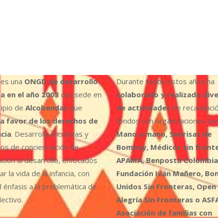
es una
ONGD de desarrollo
Durante todos estos años ha
a en el año 2003
con sede en
colaborado y realizado div
cipio de
Alcobendas
que
de actividades
de recaudaci
a favor de los derechos de
fondos con organizaciones co
ncia
. Desarrolla iniciativas y
Mano a mano, Sonrisas de
os de concienciación de
Bombay, Médicos sin fronte
ción al desarrollo, enfocados
APAMA, Benposta Colombia,
r la vida de la infancia, con
Fundación Iván Mañero, B
l énfasis a la problemática de
Unidos Sin Fronteras, Open
ectivo.
Alegría Sin Fronteras o ASF
Asociación de familias con