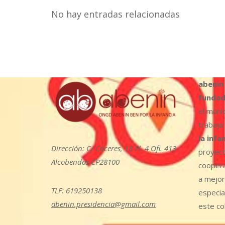
No hay entradas relacionadas
abenin
fundad
el muni
trabaja
la infa
Dirección: C/ Cáceres, 18 Pl. 4 Ofi. 413
proyect
Alcobendas CP28100
coopera
a mejora
TLF: 619250138
especia
abenin.presidencia@gmail.com
este col