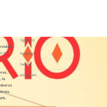
Síguenos
ersidad
ón de
facebook
mo:
twitter
ras,
instagram
 la
omberos
 Arms,
APE-