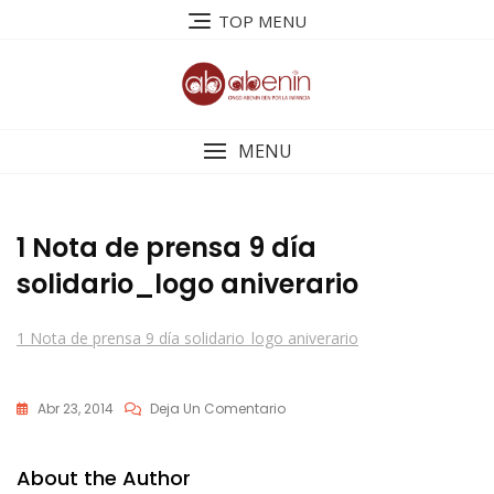
Saltar
TOP MENU
al
contenido
MENU
1 Nota de prensa 9 día
solidario_logo aniverario
1 Nota de prensa 9 día solidario_logo aniverario
En
Abr 23, 2014
Deja Un Comentario
1
Nota
About the Author
De