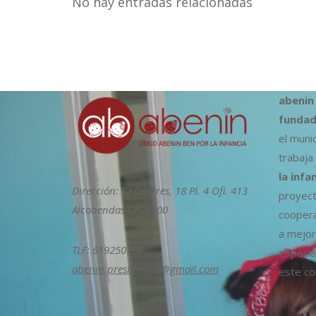
No hay entradas relacionadas
abenin
fundad
el muni
trabaja
la infa
Dirección: C/ Cáceres, 18 Pl. 4 Ofi. 413
proyect
Alcobendas CP28100
coopera
a mejora
TLF: 619250138
especia
abenin.presidencia@gmail.com
este col