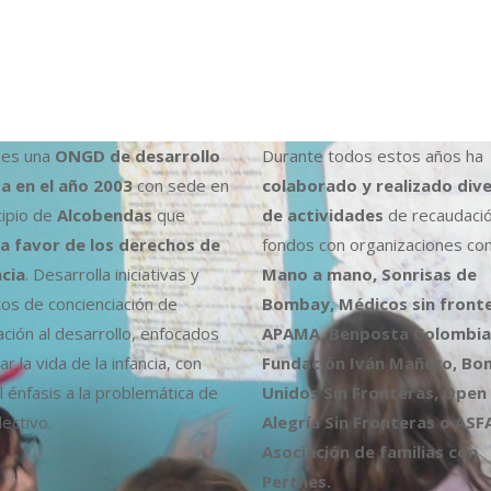
es una
ONGD de desarrollo
Durante todos estos años ha
a en el año 2003
con sede en
colaborado y realizado div
cipio de
Alcobendas
que
de actividades
de recaudaci
a favor de los derechos de
fondos con organizaciones co
ncia
. Desarrolla iniciativas y
Mano a mano, Sonrisas de
os de concienciación de
Bombay, Médicos sin fronte
ción al desarrollo, enfocados
APAMA, Benposta Colombia,
r la vida de la infancia, con
Fundación Iván Mañero, B
l énfasis a la problemática de
Unidos Sin Fronteras, Open
ectivo.
Alegría Sin Fronteras o ASF
Asociación de familias con
Perthes.