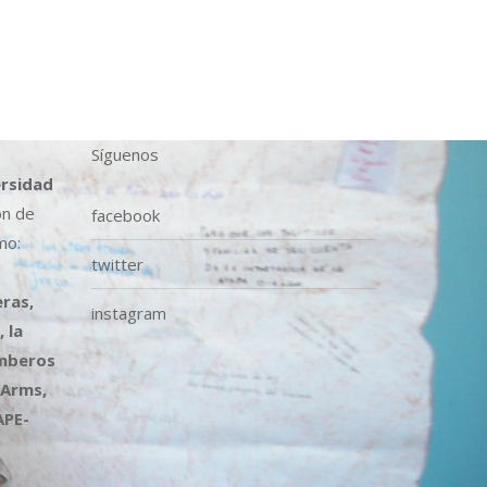
Síguenos
ersidad
ón de
facebook
mo:
twitter
ras,
instagram
 la
omberos
 Arms,
APE-