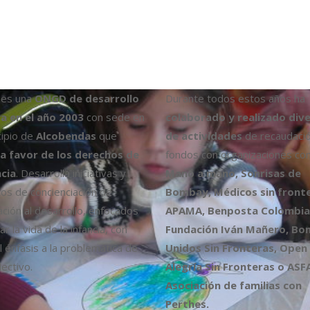
es una
ONGD de desarrollo
Durante todos estos años ha
a en el año 2003
con sede en
colaborado y realizado div
cipio de
Alcobendas
que
de actividades
de recaudaci
a favor de los derechos de
fondos con organizaciones co
ncia
. Desarrolla iniciativas y
Mano a mano, Sonrisas de
os de concienciación de
Bombay, Médicos sin fronte
ción al desarrollo, enfocados
APAMA, Benposta Colombia,
r la vida de la infancia, con
Fundación Iván Mañero, B
l énfasis a la problemática de
Unidos Sin Fronteras, Open
ectivo.
Alegría Sin Fronteras o ASF
Asociación de familias con
Perthes.