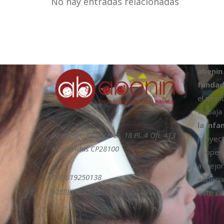
No hay entradas relacionadas
abenin
fundad
el muni
trabaja
la infa
Dirección: C/ Cáceres, 18 Pl. 4 Ofi. 413
proyect
Alcobendas CP28100
coopera
a mejora
TLF: 619250138
especia
abenin.presidencia@gmail.com
este col