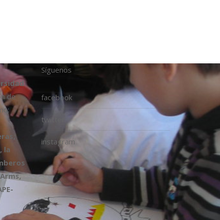
Síguenos
ersidad
ón de
facebook
mo:
twitter
ras,
instagram
 la
omberos
 Arms,
APE-