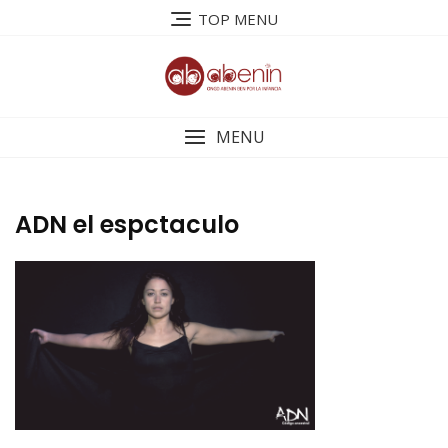
Saltar
TOP MENU
al
contenido
MENU
ADN el espctaculo