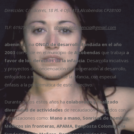
Dirección: C/ Cáceres, 18 Pl. 4 Ofi. 413 Alcobendas CP28100
TLF: 619250138
abenin.presidencia@gmail.com
abenin
es una
ONGD de desarrollo fundada en el año
2003
con sede en el municipio de
Alcobendas
que trabaja
a
favor de los derechos de la infancia
. Desarrolla iniciativas
y proyectos de concienciación de cooperación al desarrollo,
enfocados a mejorar la vida de la infancia, con especial
énfasis a la problemática de este colectivo.
Durante todos estos años ha
colaborado y realizado
diversidad de actividades
de recaudación de fondos con
organizaciones como:
Mano a mano, Sonrisas de Bombay,
Médicos sin fronteras, APAMA, Benposta Colombia, la
Fundación Iván Mañero, Bomberos Unidos Sin