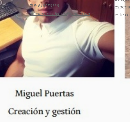
TLF: 619250138
especia
abenin.presidencia@gmail.com
este col