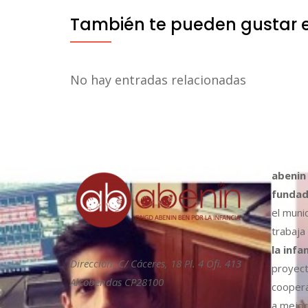
También te pueden gustar 
No hay entradas relacionadas
abenin
fundad
el muni
trabaja
la infa
Dirección: C/ Cáceres, 18 Pl. 4 Ofi. 413
proyect
Alcobendas CP28100
coopera
a mejora