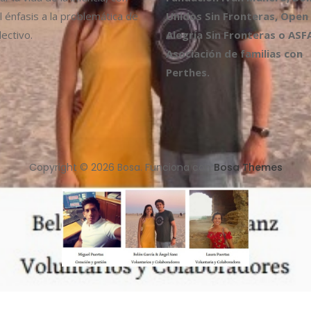
l énfasis a la problemática de
Unidos Sin Fronteras, Open
ectivo.
Alegría Sin Fronteras o ASF
Asociación de familias con
Perthes.
Copyright © 2026 Bosa. Funciona con
Bosa Themes