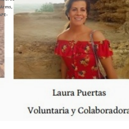
 Arms,
APE-