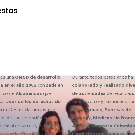
estas
es una
ONGD de desarrollo
Durante todos estos años ha
a en el año 2003
con sede en
colaborado y realizado div
cipio de
Alcobendas
que
de actividades
de recaudaci
a favor de los derechos de
fondos con organizaciones co
ncia
. Desarrolla iniciativas y
Mano a mano, Sonrisas de
os de concienciación de
Bombay, Médicos sin fronte
ción al desarrollo, enfocados
APAMA, Benposta Colombia,
r la vida de la infancia, con
Fundación Iván Mañero, B