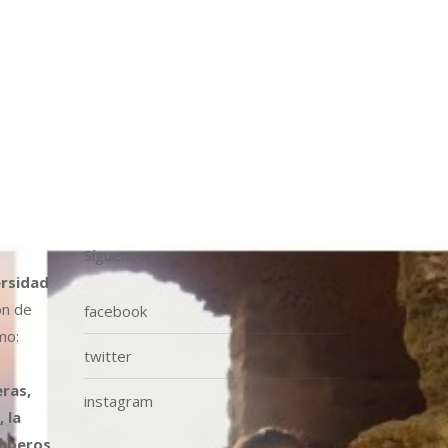
Síguenos
ersidad
ón de
facebook
mo:
twitter
ras,
instagram
 la
omberos