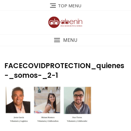
Saltar
TOP MENU
al
contenido
MENU
FACECOVIDPROTECTION_quienes
-_somos-_2-1