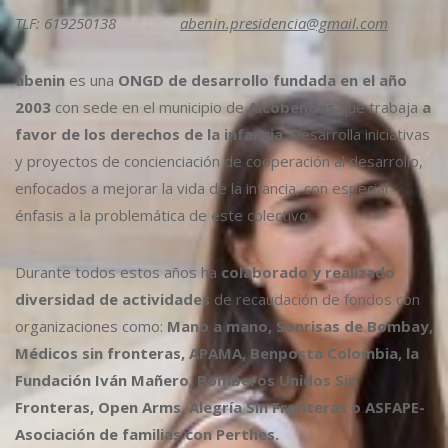
TLF: 619250138
abenin.presidencia@gmail.com
abenin
es una
ONGD de desarrollo fundada en el año
2003
con sede en el municipio de
Alcobendas
que trabaja
a
favor de los derechos de la infancia
. Desarrolla iniciativas
y proyectos de concienciación de cooperación al desarrollo,
enfocados a mejorar la vida de la infancia, con especial
énfasis a la problemática de este colectivo.
Durante todos estos años ha
colaborado y realizado
diversidad de actividades
de recaudación de fondos con
organizaciones como:
Mano a mano, Sonrisas de Bombay,
Médicos sin fronteras, APAMA, Benposta Colombia, la
Fundación Iván Mañero, Bomberos Unidos Sin
Fronteras, Open Arms, Alegría Sin Fronteras o ASFAPE-
Asociación de familias con Perthes.