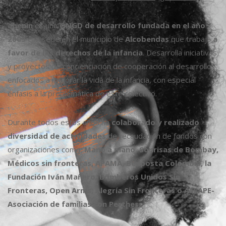
abenin
es una
ONGD de desarrollo fundada en el año
2003
con sede en el municipio de
Alcobendas
que trabaja
a
favor de los derechos de la infancia
. Desarrolla iniciativas
y proyectos de concienciación de cooperación al desarrollo,
enfocados a mejorar la vida de la infancia, con especial
énfasis a la problemática de este colectivo.
Durante todos estos años ha
colaborado y realizado
diversidad de actividades
de recaudación de fondos con
organizaciones como:
Mano a mano, Sonrisas de Bombay,
Médicos sin fronteras, APAMA, Benposta Colombia, la
Fundación Iván Mañero, Bomberos Unidos Sin
Fronteras, Open Arms, Alegría Sin Fronteras o ASFAPE-
Asociación de familias con Perthes.