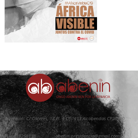
Dirección: C/ Cáceres, 18 Pl. 4 Ofi. 413 Alcobendas CP28100
TLF: 619250138
abenin.presidencia@gmail.com