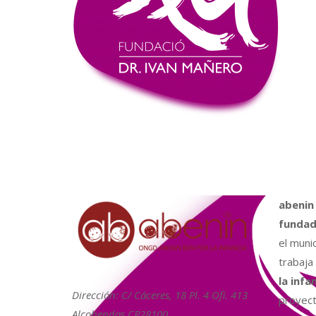
abenin
fundad
el muni
trabaja
la infa
Dirección: C/ Cáceres, 18 Pl. 4 Ofi. 413
proyect
Alcobendas CP28100