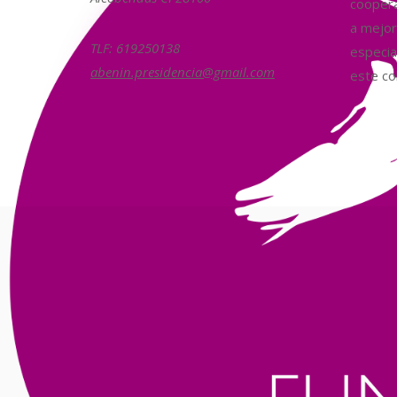
coopera
a mejora
TLF: 619250138
especia
abenin.presidencia@gmail.com
este col