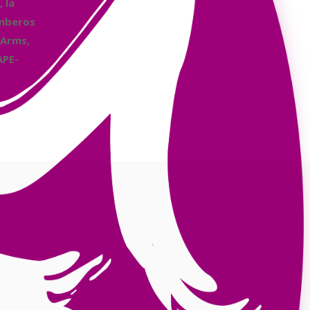
 la
omberos
 Arms,
APE-