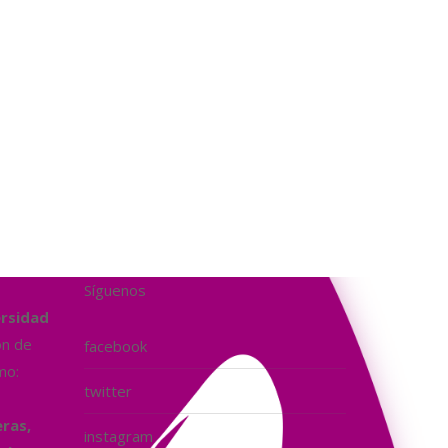
Síguenos
ersidad
ón de
facebook
mo:
twitter
ras,
instagram