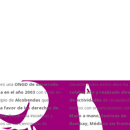
es una
ONGD de desarrollo
Durante todos estos años ha
a en el año 2003
con sede en
colaborado y realizado div
cipio de
Alcobendas
que
de actividades
de recaudaci
a favor de los derechos de
fondos con organizaciones co
ncia
. Desarrolla iniciativas y
Mano a mano, Sonrisas de
os de concienciación de
Bombay, Médicos sin fronte