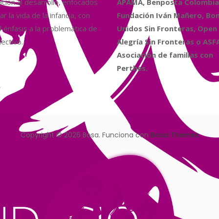
ción al desarrollo, enfocados
APAMA, Benposta Colombia,
r la vida de la infancia, con
Fundación Iván Mañero, B
l énfasis a la problemática de
Unidos Sin Fronteras, Open
ectivo.
Alegría Sin Fronteras o ASF
Asociación de familias con
Perthes.
Copyright © 2026 Bosa. Funciona con
Bosa Themes