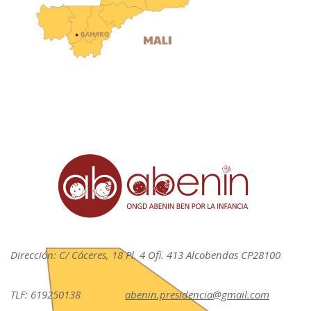
Dirección: C/ Cáceres, 18 Pl. 4 Ofi. 413 Alcobendas CP28100
TLF: 619250138
abenin.presidencia@gmail.com