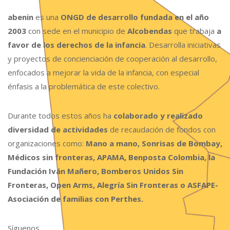
abenin
es una
ONGD de desarrollo fundada en el año
2003
con sede en el municipio de
Alcobendas
que trabaja
a
favor de los derechos de la infancia
. Desarrolla iniciativas
y proyectos de concienciación de cooperación al desarrollo,
enfocados a mejorar la vida de la infancia, con especial
énfasis a la problemática de este colectivo.
Durante todos estos años ha
colaborado y realizado
diversidad de actividades
de recaudación de fondos con
organizaciones como:
Mano a mano, Sonrisas de Bombay,
Médicos sin fronteras, APAMA, Benposta Colombia, la
Fundación Iván Mañero, Bomberos Unidos Sin
Fronteras, Open Arms, Alegría Sin Fronteras o ASFAPE-
Asociación de familias con Perthes.
Síguenos