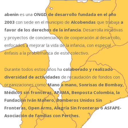
abenin
es una
ONGD de desarrollo fundada en el año
2003
con sede en el municipio de
Alcobendas
que trabaja
a
favor de los derechos de la infancia
. Desarrolla iniciativas
y proyectos de concienciación de cooperación al desarrollo,
enfocados a mejorar la vida de la infancia, con especial
énfasis a la problemática de este colectivo.
Durante todos estos años ha
colaborado y realizado
diversidad de actividades
de recaudación de fondos con
organizaciones como:
Mano a mano, Sonrisas de Bombay,
Médicos sin fronteras, APAMA, Benposta Colombia, la
Fundación Iván Mañero, Bomberos Unidos Sin
Fronteras, Open Arms, Alegría Sin Fronteras o ASFAPE-
Asociación de familias con Perthes.