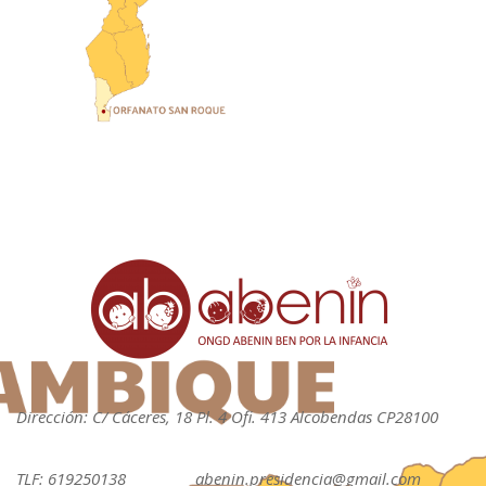
Dirección: C/ Cáceres, 18 Pl. 4 Ofi. 413 Alcobendas CP28100
TLF: 619250138
abenin.presidencia@gmail.com