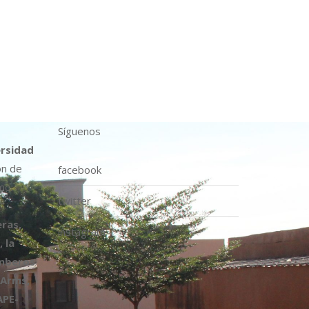
Síguenos
ersidad
ón de
facebook
mo:
twitter
ras,
instagram
 la
omberos
 Arms,
APE-