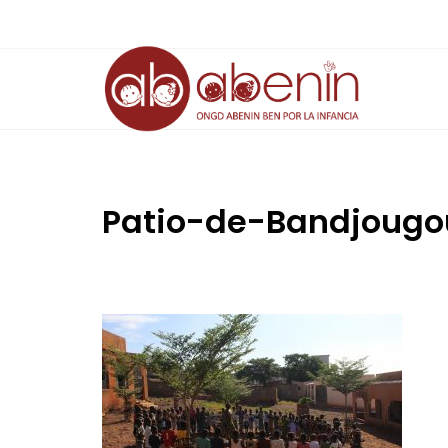
Saltar
al
contenido
Patio-de-Bandjoug