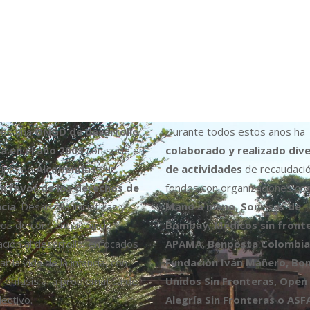
es una
ONGD de desarrollo
Durante todos estos años ha
a en el año 2003
con sede en
colaborado y realizado div
cipio de
Alcobendas
que
de actividades
de recaudaci
a favor de los derechos de
fondos con organizaciones co
ncia
. Desarrolla iniciativas y
Mano a mano, Sonrisas de
os de concienciación de
Bombay, Médicos sin fronte
ción al desarrollo, enfocados
APAMA, Benposta Colombia,
r la vida de la infancia, con
Fundación Iván Mañero, B
l énfasis a la problemática de
Unidos Sin Fronteras, Open
ectivo.
Alegría Sin Fronteras o ASF