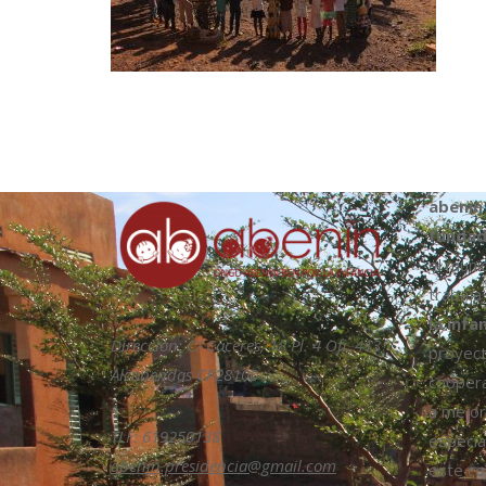
abenin
fundad
el muni
trabaja
la infa
Dirección: C/ Cáceres, 18 Pl. 4 Ofi. 413
proyect
Alcobendas CP28100
coopera
a mejora
TLF: 619250138
especia
abenin.presidencia@gmail.com
este col