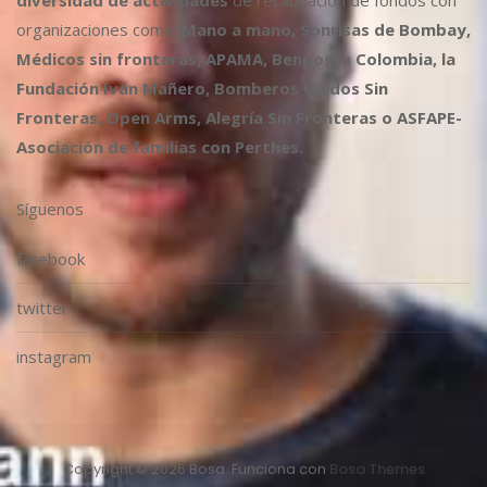
diversidad de actividades
de recaudación de fondos con
organizaciones como:
Mano a mano, Sonrisas de Bombay,
Médicos sin fronteras, APAMA, Benposta Colombia, la
Fundación Iván Mañero, Bomberos Unidos Sin
Fronteras, Open Arms, Alegría Sin Fronteras o ASFAPE-
Asociación de familias con Perthes.
Síguenos
facebook
twitter
instagram
Copyright © 2026 Bosa. Funciona con
Bosa Themes