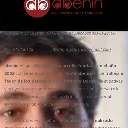
Dirección: C/ Cáceres, 18 Pl. 4 Ofi. 413 Alcobendas CP28100
TLF: 619250138
abenin.presidencia@gmail.com
abenin
es una
ONGD de desarrollo fundada en el año
2003
con sede en el municipio de
Alcobendas
que trabaja
a
favor de los derechos de la infancia
. Desarrolla iniciativas
y proyectos de concienciación de cooperación al desarrollo,
enfocados a mejorar la vida de la infancia, con especial
énfasis a la problemática de este colectivo.
Durante todos estos años ha
colaborado y realizado