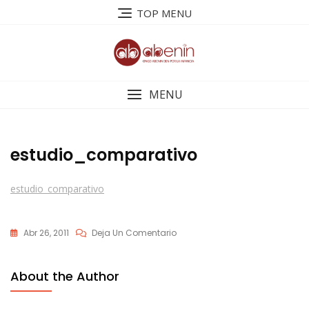
Saltar
TOP MENU
al
contenido
MENU
estudio_comparativo
estudio_comparativo
En
Abr 26, 2011
Deja Un Comentario
Estudio_comparativo
About the Author