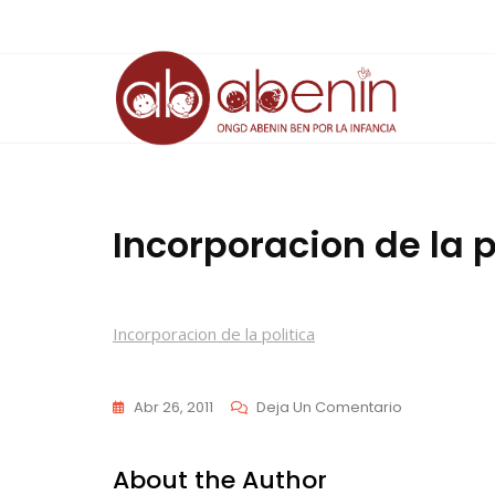
Saltar
al
contenido
Incorporacion de la p
Incorporacion de la politica
En
Abr 26, 2011
Deja Un Comentario
Incorporaci
De
About the Author
La