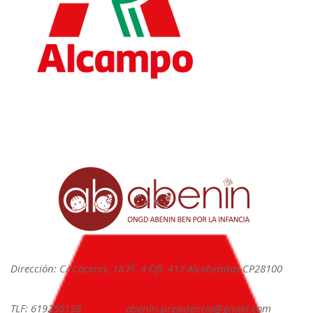
Dirección: C/ Cáceres, 18 Pl. 4 Ofi. 413 Alcobendas CP28100
TLF: 619250138
abenin.presidencia@gmail.com