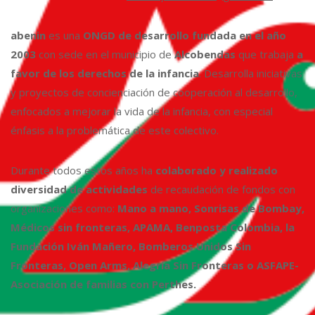
abenin
es una
ONGD de desarrollo fundada en el año
2003
con sede en el municipio de
Alcobendas
que trabaja
a
favor de los derechos de la infancia
. Desarrolla iniciativas
y proyectos de concienciación de cooperación al desarrollo,
enfocados a mejorar la vida de la infancia, con especial
énfasis a la problemática de este colectivo.
Durante todos estos años ha
colaborado y realizado
diversidad de actividades
de recaudación de fondos con
organizaciones como:
Mano a mano, Sonrisas de Bombay,
Médicos sin fronteras, APAMA, Benposta Colombia, la
Fundación Iván Mañero, Bomberos Unidos Sin
Fronteras, Open Arms, Alegría Sin Fronteras o ASFAPE-
Asociación de familias con Perthes.