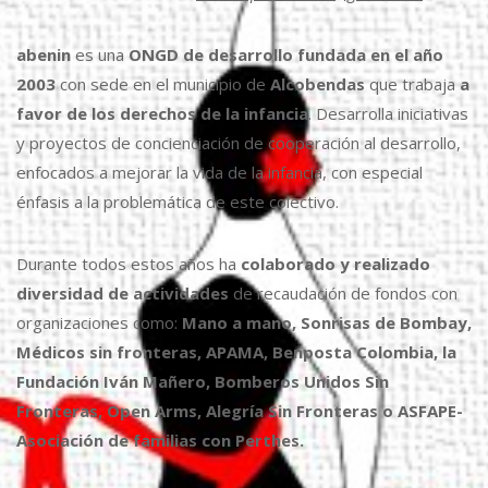
abenin
es una
ONGD de desarrollo fundada en el año
2003
con sede en el municipio de
Alcobendas
que trabaja
a
favor de los derechos de la infancia
. Desarrolla iniciativas
y proyectos de concienciación de cooperación al desarrollo,
enfocados a mejorar la vida de la infancia, con especial
énfasis a la problemática de este colectivo.
Durante todos estos años ha
colaborado y realizado
diversidad de actividades
de recaudación de fondos con
organizaciones como:
Mano a mano, Sonrisas de Bombay,
Médicos sin fronteras, APAMA, Benposta Colombia, la
Fundación Iván Mañero, Bomberos Unidos Sin
Fronteras, Open Arms, Alegría Sin Fronteras o ASFAPE-
Asociación de familias con Perthes.