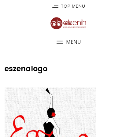
Saltar
TOP MENU
al
contenido
MENU
eszenalogo