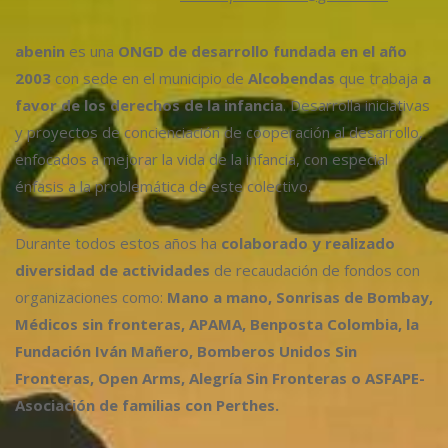
abenin
es una
ONGD de desarrollo fundada en el año
2003
con sede en el municipio de
Alcobendas
que trabaja
a
favor de los derechos de la infancia
. Desarrolla iniciativas
y proyectos de concienciación de cooperación al desarrollo,
enfocados a mejorar la vida de la infancia, con especial
énfasis a la problemática de este colectivo.
Durante todos estos años ha
colaborado y realizado
diversidad de actividades
de recaudación de fondos con
organizaciones como:
Mano a mano, Sonrisas de Bombay,
Médicos sin fronteras, APAMA, Benposta Colombia, la
Fundación Iván Mañero, Bomberos Unidos Sin
Fronteras, Open Arms, Alegría Sin Fronteras o ASFAPE-
Asociación de familias con Perthes.