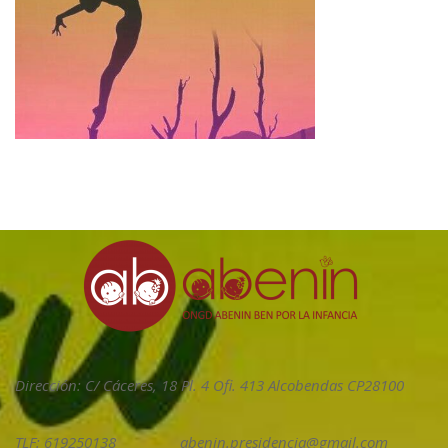
Dirección: C/ Cáceres, 18 Pl. 4 Ofi. 413 Alcobendas CP28100
TLF: 619250138
abenin.presidencia@gmail.com