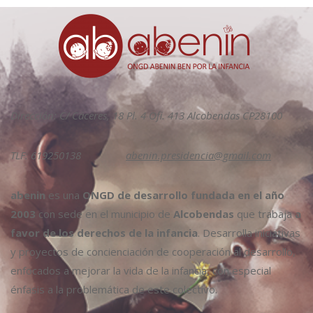
Dirección: C/ Cáceres, 18 Pl. 4 Ofi. 413 Alcobendas CP28100
TLF: 619250138
abenin.presidencia@gmail.com
abenin
es una
ONGD de desarrollo fundada en el año
2003
con sede en el municipio de
Alcobendas
que trabaja
a
favor de los derechos de la infancia
. Desarrolla iniciativas
y proyectos de concienciación de cooperación al desarrollo,
enfocados a mejorar la vida de la infancia, con especial
énfasis a la problemática de este colectivo.