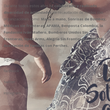
Durante todos estos años ha
colaborado y realizado
diversidad de actividades
de recaudación de fondos con
organizaciones como:
Mano a mano, Sonrisas de Bombay,
Médicos sin fronteras, APAMA, Benposta Colombia, la
Fundación Iván Mañero, Bomberos Unidos Sin
Fronteras, Open Arms, Alegría Sin Fronteras o ASFAPE-
Asociación de familias con Perthes.
Síguenos
facebook
twitter
instagram