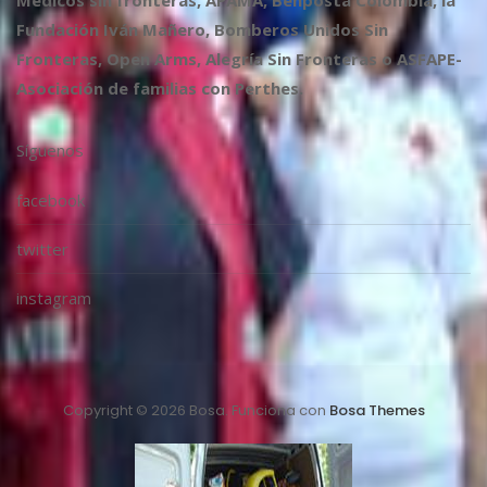
Médicos sin fronteras, APAMA, Benposta Colombia, la
Fundación Iván Mañero, Bomberos Unidos Sin
Fronteras, Open Arms, Alegría Sin Fronteras o ASFAPE-
Asociación de familias con Perthes.
Síguenos
facebook
twitter
instagram
Copyright © 2026 Bosa. Funciona con
Bosa Themes