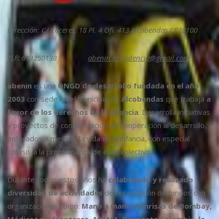
Dirección: C/ Cáceres, 18 Pl. 4 Ofi. 413 Alcobendas CP28100
TLF: 619250138
abenin.presidencia@gmail.com
abenin
es una
ONGD de desarrollo fundada en el año
2003
con sede en el municipio de
Alcobendas
que trabaja
a
favor de los derechos de la infancia
. Desarrolla iniciativas
y proyectos de concienciación de cooperación al desarrollo,
enfocados a mejorar la vida de la infancia, con especial
énfasis a la problemática de este colectivo.
Durante todos estos años ha
colaborado y realizado
diversidad de actividades
de recaudación de fondos con
organizaciones como:
Mano a mano, Sonrisas de Bombay,