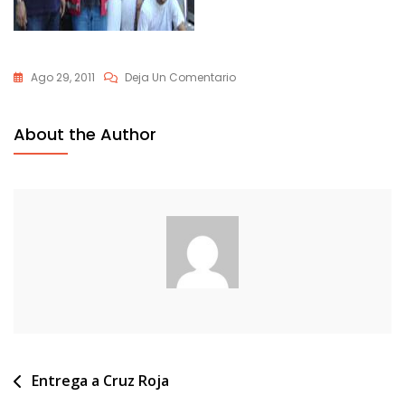
En
Ago 29, 2011
Deja Un Comentario
Bielorrusia4
About the Author
Navegación
Entrega a Cruz Roja