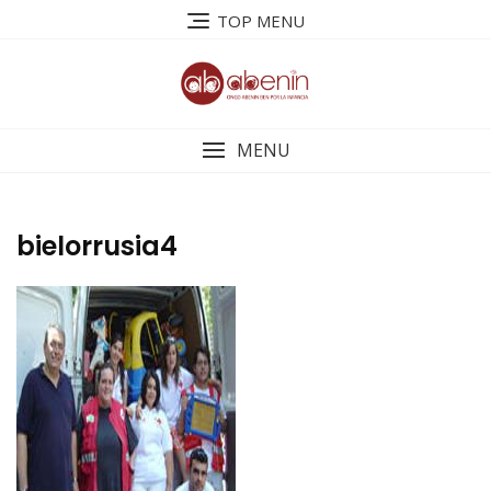
Saltar
TOP MENU
al
contenido
MENU
bielorrusia4