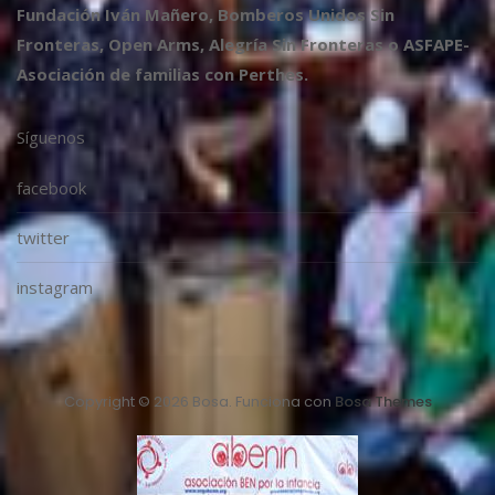
Fundación Iván Mañero, Bomberos Unidos Sin
Fronteras, Open Arms, Alegría Sin Fronteras o ASFAPE-
Asociación de familias con Perthes.
Síguenos
facebook
twitter
instagram
Copyright © 2026 Bosa. Funciona con
Bosa Themes