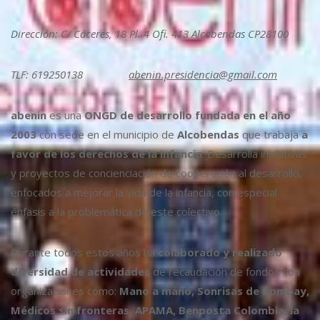
Dirección: C/ Cáceres, 18 Pl. 4 Ofi. 413 Alcobendas CP28100
TLF: 619250138
abenin.presidencia@gmail.com
abenin
es una
ONGD de desarrollo fundada en el año
2003
con sede en el municipio de
Alcobendas
que trabaja
a
favor de los derechos de la infancia
. Desarrolla iniciativas
y proyectos de concienciación de cooperación al desarrollo,
enfocados a mejorar la vida de la infancia, con especial
énfasis a la problemática de este colectivo.
Durante todos estos años ha
colaborado y realizado
diversidad de actividades
de recaudación de fondos con
organizaciones como:
Mano a mano, Sonrisas de Bombay,
Médicos sin fronteras, APAMA, Benposta Colombia, la