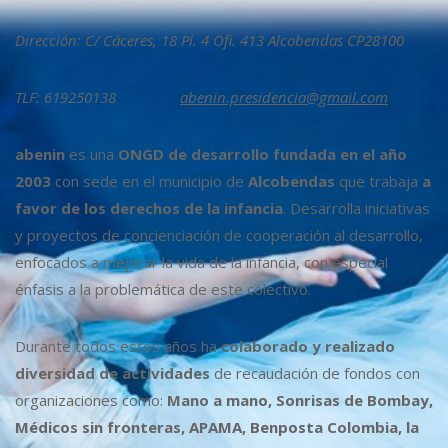
Dirección: C/ Cáceres, 18 Pl. 4 Ofi. 413 Alcobendas CP28100
TLF: 619250138
abenin.presidencia@gmail.com
abenin
es una
ONGD de desarrollo fundada en el año
2003
con sede en el municipio de
Alcobendas
que trabaja
a
favor de los derechos de la infancia
. Desarrolla iniciativas
y proyectos de concienciación de cooperación al desarrollo,
enfocados a mejorar la vida de la infancia, con especial
énfasis a la problemática de este colectivo.
Durante todos estos años ha
colaborado y realizado
diversidad de actividades
de recaudación de fondos con
organizaciones como:
Mano a mano, Sonrisas de Bombay,
Médicos sin fronteras, APAMA, Benposta Colombia, la