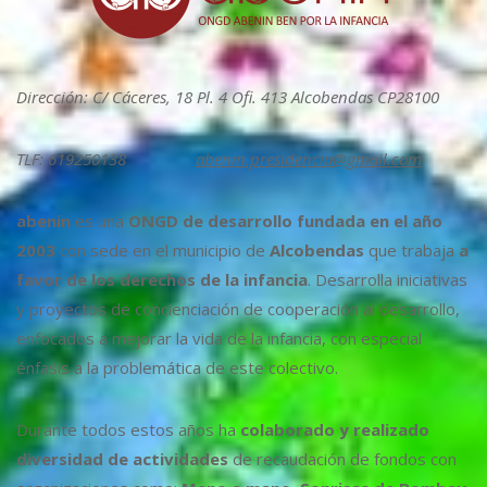
Dirección: C/ Cáceres, 18 Pl. 4 Ofi. 413 Alcobendas CP28100
TLF: 619250138
abenin.presidencia@gmail.com
abenin
es una
ONGD de desarrollo fundada en el año
2003
con sede en el municipio de
Alcobendas
que trabaja
a
favor de los derechos de la infancia
. Desarrolla iniciativas
y proyectos de concienciación de cooperación al desarrollo,
enfocados a mejorar la vida de la infancia, con especial
énfasis a la problemática de este colectivo.
Durante todos estos años ha
colaborado y realizado
diversidad de actividades
de recaudación de fondos con