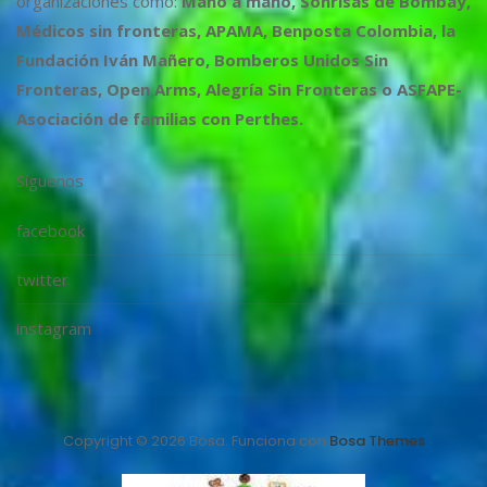
organizaciones como:
Mano a mano, Sonrisas de Bombay,
Médicos sin fronteras, APAMA, Benposta Colombia, la
Fundación Iván Mañero, Bomberos Unidos Sin
Fronteras, Open Arms, Alegría Sin Fronteras o ASFAPE-
Asociación de familias con Perthes.
Síguenos
facebook
twitter
instagram
Copyright © 2026 Bosa. Funciona con
Bosa Themes