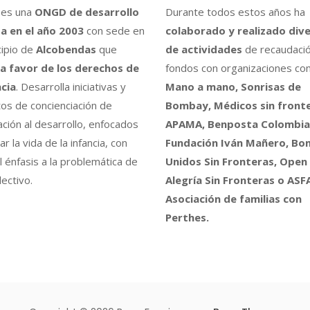
es una
ONGD de desarrollo
Durante todos estos años ha
a en el año 2003
con sede en
colaborado y realizado div
cipio de
Alcobendas
que
de actividades
de recaudaci
a favor de los derechos de
fondos con organizaciones co
ncia
. Desarrolla iniciativas y
Mano a mano, Sonrisas de
os de concienciación de
Bombay, Médicos sin fronte
ción al desarrollo, enfocados
APAMA, Benposta Colombia,
r la vida de la infancia, con
Fundación Iván Mañero, B
l énfasis a la problemática de
Unidos Sin Fronteras, Open
ectivo.
Alegría Sin Fronteras o ASF
Asociación de familias con
Perthes.