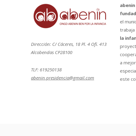
abenin
fundad
el muni
trabaja
la infa
Dirección: C/ Cáceres, 18 Pl. 4 Ofi. 413
proyect
Alcobendas CP28100
coopera
a mejora
TLF: 619250138
especia
abenin.presidencia@gmail.com
este col