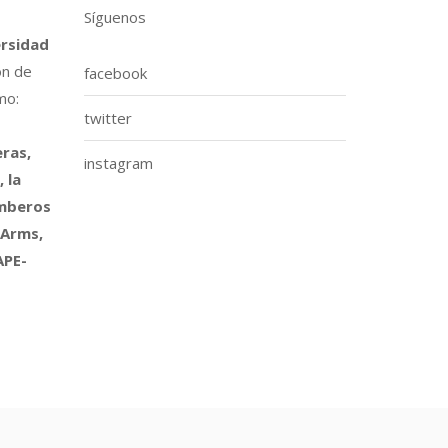
Síguenos
ersidad
ón de
facebook
mo:
twitter
ras,
instagram
 la
omberos
 Arms,
APE-