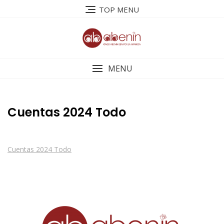
Saltar
TOP MENU
al
contenido
MENU
Cuentas 2024 Todo
Cuentas 2024 Todo