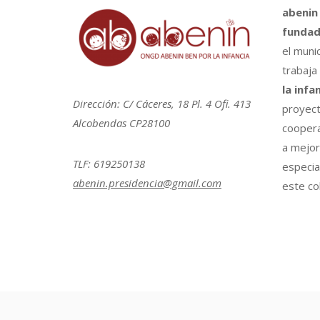
abenin
fundad
el muni
trabaja
la infa
Dirección: C/ Cáceres, 18 Pl. 4 Ofi. 413
proyect
Alcobendas CP28100
coopera
a mejora
TLF: 619250138
especia
abenin.presidencia@gmail.com
este col