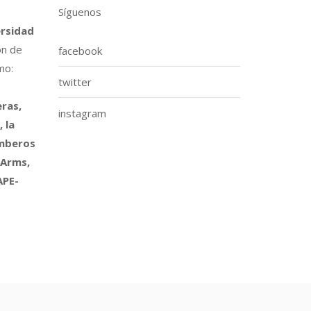
Síguenos
ersidad
ón de
facebook
mo:
twitter
ras,
instagram
 la
omberos
 Arms,
APE-