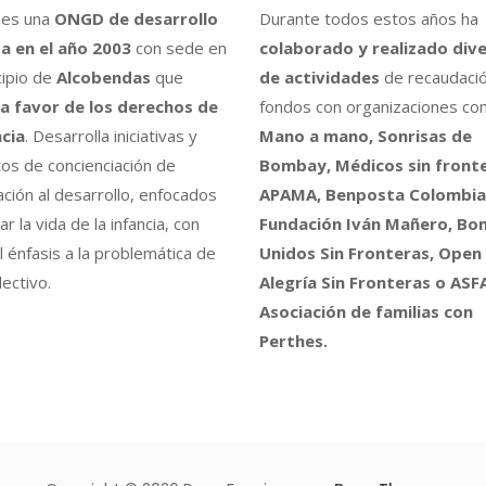
es una
ONGD de desarrollo
Durante todos estos años ha
a en el año 2003
con sede en
colaborado y realizado div
cipio de
Alcobendas
que
de actividades
de recaudaci
a favor de los derechos de
fondos con organizaciones co
ncia
. Desarrolla iniciativas y
Mano a mano, Sonrisas de
os de concienciación de
Bombay, Médicos sin fronte
ción al desarrollo, enfocados
APAMA, Benposta Colombia,
r la vida de la infancia, con
Fundación Iván Mañero, B
l énfasis a la problemática de
Unidos Sin Fronteras, Open
ectivo.
Alegría Sin Fronteras o ASF
Asociación de familias con
Perthes.