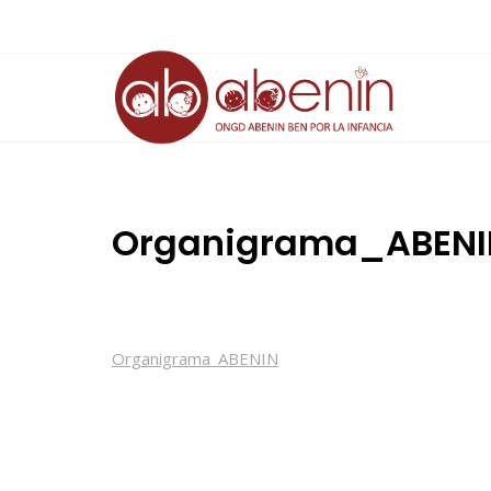
Saltar
al
contenido
Organigrama_ABENI
Organigrama_ABENIN