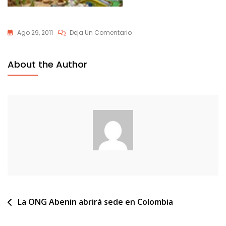
En
Ago 29, 2011
Deja Un Comentario
Villavicencio-
08b
About the Author
Navegación
La ONG Abenin abrirá sede en Colombia
de