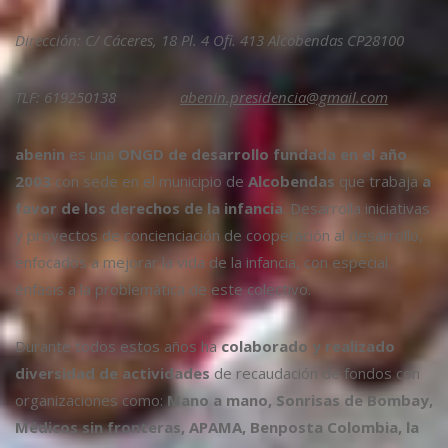
Dirección: C/ Cáceres, 18 Pl. 4 Ofi. 413 Alcobendas CP28100
TLF: 619250138
abenin.presidencia@gmail.com
abenin
es una
ONGD de desarrollo fundada en el año
2003
con sede en el municipio de
Alcobendas
que trabaja
a
favor de los derechos de la infancia
. Desarrolla iniciativas
y proyectos de concienciación de cooperación al desarrollo,
enfocados a mejorar la vida de la infancia, con especial
énfasis a la problemática de este colectivo.
Durante todos estos años ha
colaborado y realizado
diversidad de actividades
de recaudación de fondos con
organizaciones como:
Mano a mano, Sonrisas de Bombay,
Médicos sin fronteras, APAMA, Benposta Colombia, la