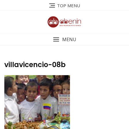
Saltar
TOP MENU
al
contenido
MENU
villavicencio-08b