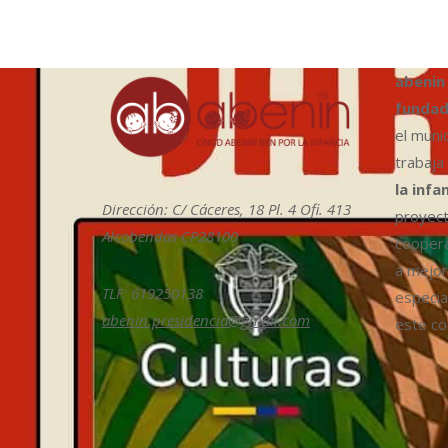
abenin
fundad
el muni
trabaja
la infa
Dirección: C/ Cáceres, 18 Pl. 4 Ofi. 413
proyect
Alcobendas CP28100
coopera
a mejora
TLF: 619250138
especia
abenin.presidencia@gmail.com
este col