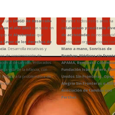
es una
ONGD de desarrollo
Durante todos estos años ha
a en el año 2003
con sede en
colaborado y realizado div
cipio de
Alcobendas
que
de actividades
de recaudaci
a favor de los derechos de
fondos con organizaciones co
ncia
. Desarrolla iniciativas y
Mano a mano, Sonrisas de
os de concienciación de
Bombay, Médicos sin fronte
ción al desarrollo, enfocados
APAMA, Benposta Colombia,
r la vida de la infancia, con
Fundación Iván Mañero, B
l énfasis a la problemática de
Unidos Sin Fronteras, Open
ectivo.
Alegría Sin Fronteras o ASF
Asociación de familias con
Perthes.