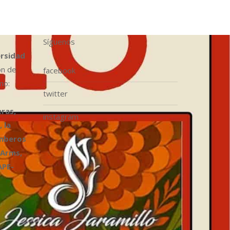
Síguenos
ersidad
ón de
facebook
mo:
twitter
ras,
instagram
 la
omberos
 Arms,
APE-