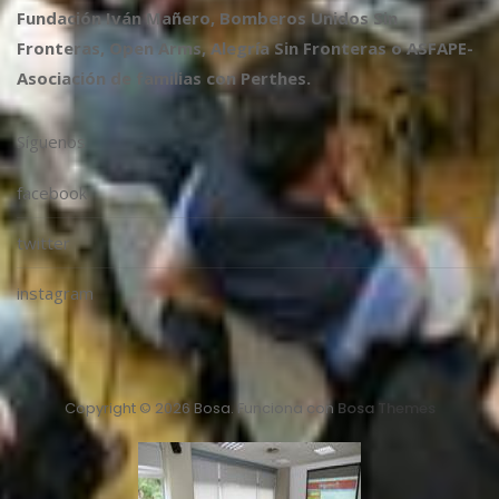
Fundación Iván Mañero, Bomberos Unidos Sin
Fronteras, Open Arms, Alegría Sin Fronteras o ASFAPE-
Asociación de familias con Perthes.
Síguenos
facebook
twitter
instagram
Copyright © 2026 Bosa. Funciona con
Bosa Themes