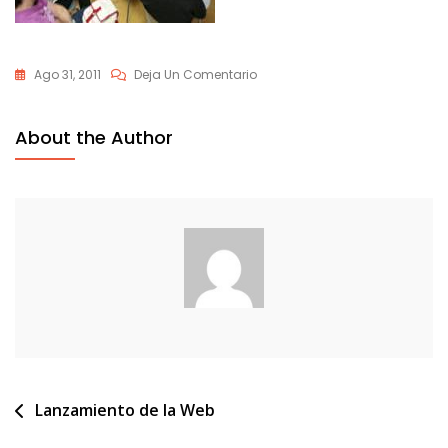
En
Ago 31, 2011
Deja Un Comentario
Lanzamiento-
048
About the Author
Navegación
Lanzamiento de la Web
de