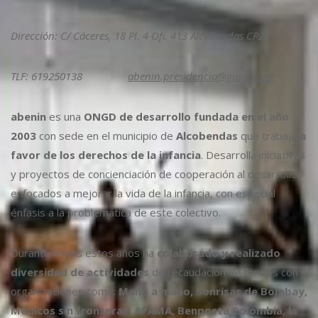
Dirección: C/ Cáceres, 18 Pl. 4 Ofi. 413 Alcobendas CP28100
TLF: 619250138
abenin.presidencia@gmail.com
abenin
es una
ONGD de desarrollo fundada en el año
2003
con sede en el municipio de
Alcobendas
que trabaja
a
favor de los derechos de la infancia
. Desarrolla iniciativas
y proyectos de concienciación de cooperación al desarrollo,
enfocados a mejorar la vida de la infancia, con especial
énfasis a la problemática de este colectivo.
Durante todos estos años ha
colaborado y realizado
diversidad de actividades
de recaudación de fondos con
organizaciones como:
Mano a mano, Sonrisas de Bombay,
Médicos sin fronteras, APAMA, Benposta Colombia, la