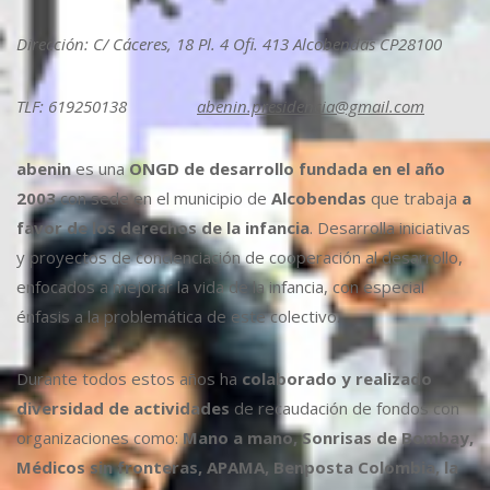
Dirección: C/ Cáceres, 18 Pl. 4 Ofi. 413 Alcobendas CP28100
TLF: 619250138
abenin.presidencia@gmail.com
abenin
es una
ONGD de desarrollo fundada en el año
2003
con sede en el municipio de
Alcobendas
que trabaja
a
favor de los derechos de la infancia
. Desarrolla iniciativas
y proyectos de concienciación de cooperación al desarrollo,
enfocados a mejorar la vida de la infancia, con especial
énfasis a la problemática de este colectivo.
Durante todos estos años ha
colaborado y realizado
diversidad de actividades
de recaudación de fondos con
organizaciones como:
Mano a mano, Sonrisas de Bombay,
Médicos sin fronteras, APAMA, Benposta Colombia, la