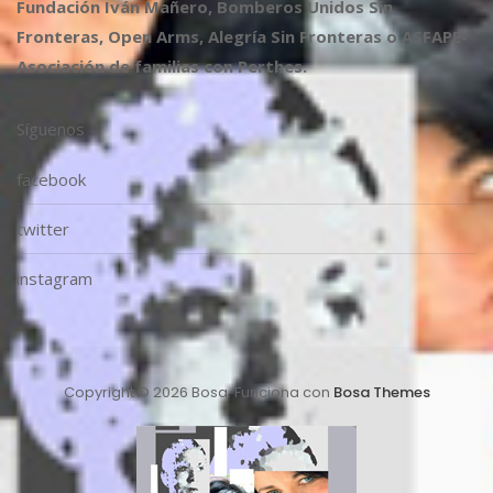
Fundación Iván Mañero, Bomberos Unidos Sin
Fronteras, Open Arms, Alegría Sin Fronteras o ASFAPE-
Asociación de familias con Perthes.
Síguenos
facebook
twitter
instagram
Copyright © 2026 Bosa. Funciona con
Bosa Themes