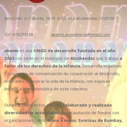
Dirección: C/ Cáceres, 18 Pl. 4 Ofi. 413 Alcobendas CP28100
TLF: 619250138
abenin.presidencia@gmail.com
abenin
es una
ONGD de desarrollo fundada en el año
2003
con sede en el municipio de
Alcobendas
que trabaja
a
favor de los derechos de la infancia
. Desarrolla iniciativas
y proyectos de concienciación de cooperación al desarrollo,
enfocados a mejorar la vida de la infancia, con especial
énfasis a la problemática de este colectivo.
Durante todos estos años ha
colaborado y realizado
diversidad de actividades
de recaudación de fondos con
organizaciones como:
Mano a mano, Sonrisas de Bombay,