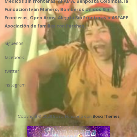
Médicos sin fronteras, APAMA, Benposta Colombia, la
Fundación Iván Mañero, Bomberos Unidos Sin
Fronteras, Open Arms, Alegría Sin Fronteras o ASFAPE-
Asociación de familias con Perthes.
Síguenos
facebook
twitter
instagram
Copyright © 2026 Bosa. Funciona con
Bosa Themes