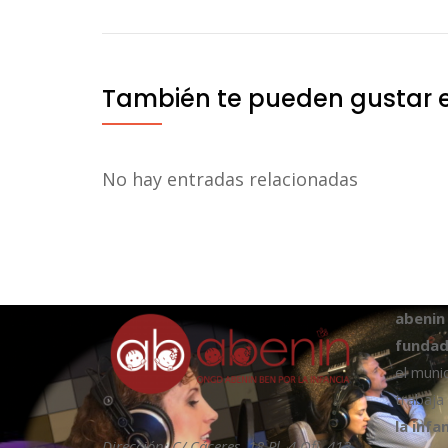
entradas
También te pueden gustar 
No hay entradas relacionadas
abenin
fundad
el muni
trabaja
la infa
Dirección: C/ Cáceres, 18 Pl. 4 Ofi. 413