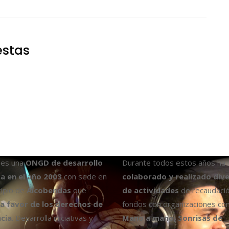
estas
es una
ONGD de desarrollo
Durante todos estos años ha
a en el año 2003
con sede en
colaborado y realizado div
cipio de
Alcobendas
que
de actividades
de recaudaci
a favor de los derechos de
fondos con organizaciones co
ncia
. Desarrolla iniciativas y
Mano a mano, Sonrisas de