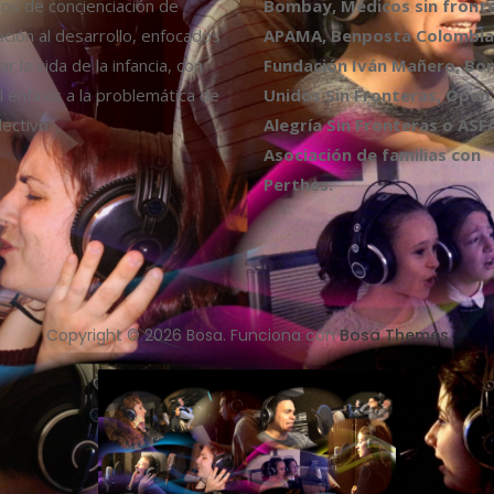
os de concienciación de
Bombay, Médicos sin fronte
ción al desarrollo, enfocados
APAMA, Benposta Colombia,
r la vida de la infancia, con
Fundación Iván Mañero, B
l énfasis a la problemática de
Unidos Sin Fronteras, Open
ectivo.
Alegría Sin Fronteras o ASF
Asociación de familias con
Perthes.
Copyright © 2026 Bosa. Funciona con
Bosa Themes