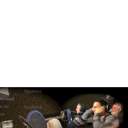
Síguenos
ersidad
ón de
facebook
mo:
twitter