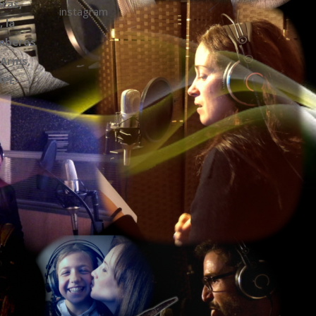
ras,
instagram
 la
omberos
 Arms,
APE-