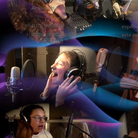
proyect
Alcobendas CP28100
coopera
a mejora
TLF: 619250138
especia
abenin.presidencia@gmail.com
este col