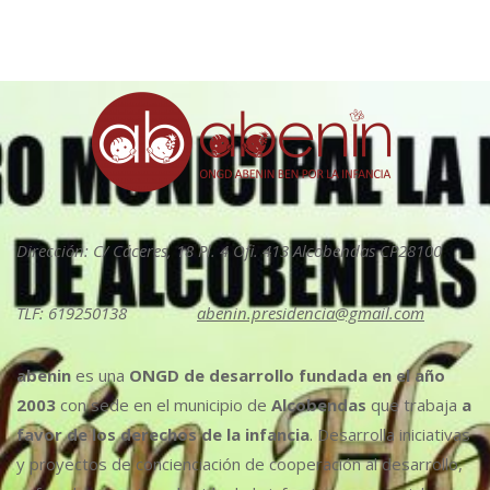
Dirección: C/ Cáceres, 18 Pl. 4 Ofi. 413 Alcobendas CP28100
TLF: 619250138
abenin.presidencia@gmail.com
abenin
es una
ONGD de desarrollo fundada en el año
2003
con sede en el municipio de
Alcobendas
que trabaja
a
favor de los derechos de la infancia
. Desarrolla iniciativas
y proyectos de concienciación de cooperación al desarrollo,