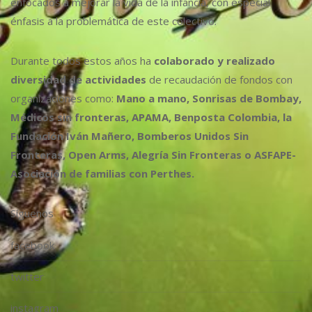
enfocados a mejorar la vida de la infancia, con especial
énfasis a la problemática de este colectivo.
Durante todos estos años ha
colaborado y realizado
diversidad de actividades
de recaudación de fondos con
organizaciones como:
Mano a mano, Sonrisas de Bombay,
Médicos sin fronteras, APAMA, Benposta Colombia, la
Fundación Iván Mañero, Bomberos Unidos Sin
Fronteras, Open Arms, Alegría Sin Fronteras o ASFAPE-
Asociación de familias con Perthes.
Síguenos
facebook
twitter
instagram