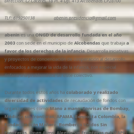
Dirección: C/ Cáceres, 18 Pl. 4 Ofi. 413 Alcobendas CP28100
TLF: 619250138
abenin.presidencia@gmail.com
abenin
es una
ONGD de desarrollo fundada en el año
2003
con sede en el municipio de
Alcobendas
que trabaja
a
favor de los derechos de la infancia
. Desarrolla iniciativas
y proyectos de concienciación de cooperación al desarrollo,
enfocados a mejorar la vida de la infancia, con especial
énfasis a la problemática de este colectivo.
Durante todos estos años ha
colaborado y realizado
diversidad de actividades
de recaudación de fondos con
organizaciones como:
Mano a mano, Sonrisas de Bombay,
Médicos sin fronteras, APAMA, Benposta Colombia, la
Fundación Iván Mañero, Bomberos Unidos Sin
Fronteras, Open Arms, Alegría Sin Fronteras o ASFAPE-