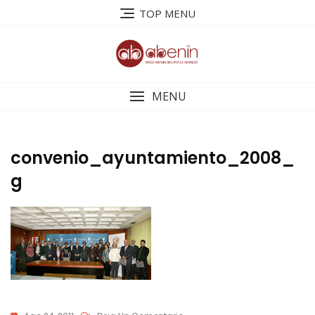
Saltar
TOP MENU
al
contenido
MENU
convenio_ayuntamiento_2008_
g