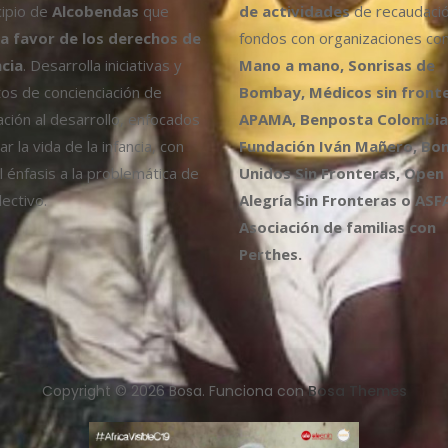
cipio de
Alcobendas
que
de actividades
de recaudaci
a favor de los derechos de
fondos con organizaciones co
ncia
. Desarrolla iniciativas y
Mano a mano, Sonrisas de
os de concienciación de
Bombay, Médicos sin fronte
ción al desarrollo, enfocados
APAMA, Benposta Colombia,
r la vida de la infancia, con
Fundación Iván Mañero, B
l énfasis a la problemática de
Unidos Sin Fronteras, Open
ectivo.
Alegría Sin Fronteras o ASF
Asociación de familias con
Perthes.
Copyright © 2026 Bosa. Funciona con
Bosa Themes