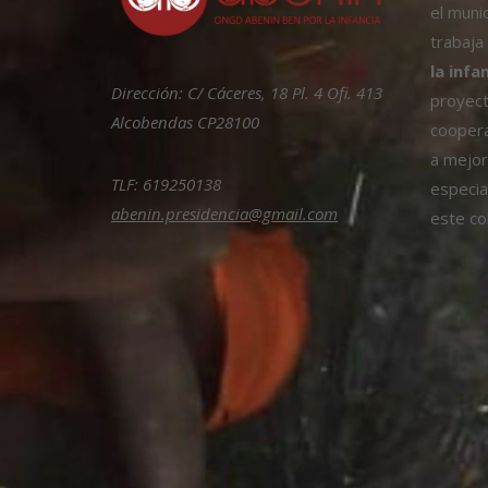
el muni
trabaja
la infa
Dirección: C/ Cáceres, 18 Pl. 4 Ofi. 413
proyect
Alcobendas CP28100
coopera
a mejora
TLF: 619250138
especia
abenin.presidencia@gmail.com
este col