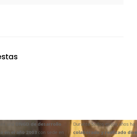
estas
es una
ONGD de desarrollo
Durante todos estos años ha
a en el año 2003
con sede en
colaborado y realizado div