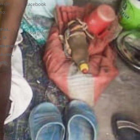
ón de
facebook
mo:
twitter
ras,
instagram
 la
omberos
 Arms,
APE-