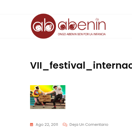
Saltar
al
contenido
VII_festival_intern
En
Ago 22, 2011
Deja Un Comentario
VII_festiva