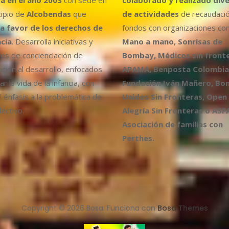
cipio de
Alcobendas
que
de actividades
de recaudaci
a favor de los derechos de
fondos con organizaciones co
ncia
. Desarrolla iniciativas y
Mano a mano, Sonrisas de
os de concienciación de
Bombay, Médicos sin fronte
ción al desarrollo, enfocados
APAMA, Benposta Colombia,
r la vida de la infancia, con
Fundación Iván Mañero, B
l énfasis a la problemática de
Unidos Sin Fronteras, Open
ectivo.
Alegría Sin Fronteras o ASF
Asociación de familias con
Perthes.
Copyright © 2026 Bosa. Funciona con
Bosa Themes