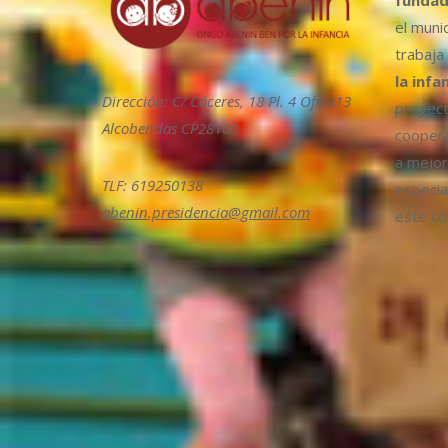
el muni
trabaja
la infa
Dirección: C/ Cáceres, 18 Pl. 4 Ofi. 413
proyect
Alcobendas CP28100
coopera
a mejora
TLF: 619250138
especia
abenin.presidencia@gmail.com
este col