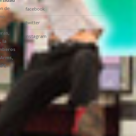
ón de
facebook
mo:
twitter
ras,
instagram
 la
omberos
 Arms,
APE-