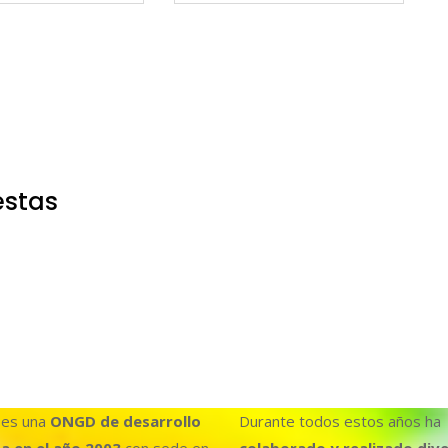
estas
es una
ONGD de desarrollo
Durante todos estos años ha
a en el año 2003
con sede en
colaborado y realizado div