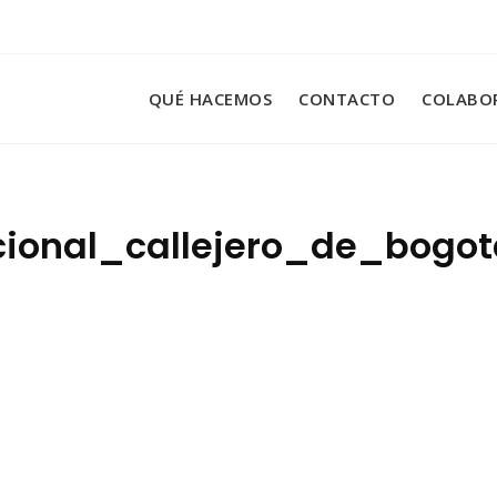
QUÉ HACEMOS
CONTACTO
COLABO
acional_callejero_de_bogo
l_internacional_callejero_de_bogota_p