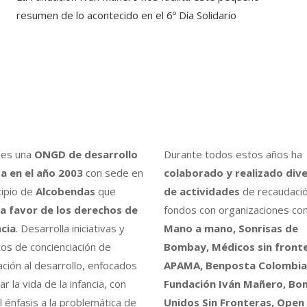
resumen de lo acontecido en el 6º Día Solidario
es una
ONGD de desarrollo
Durante todos estos años ha
a en el año 2003
con sede en
colaborado y realizado div
cipio de
Alcobendas
que
de actividades
de recaudaci
a favor de los derechos de
fondos con organizaciones co
ncia
. Desarrolla iniciativas y
Mano a mano, Sonrisas de
os de concienciación de
Bombay, Médicos sin fronte
ción al desarrollo, enfocados
APAMA, Benposta Colombia,
r la vida de la infancia, con
Fundación Iván Mañero, B
l énfasis a la problemática de
Unidos Sin Fronteras, Open