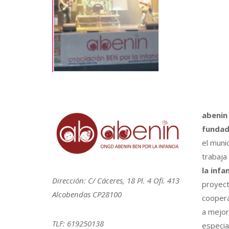
abenin
fundad
el muni
trabaja
la infa
Dirección: C/ Cáceres, 18 Pl. 4 Ofi. 413
proyect
Alcobendas CP28100
coopera
a mejora
TLF: 619250138
especia