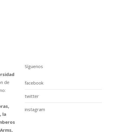
Síguenos
ersidad
ón de
facebook
mo:
twitter
ras,
instagram
 la
omberos
 Arms,