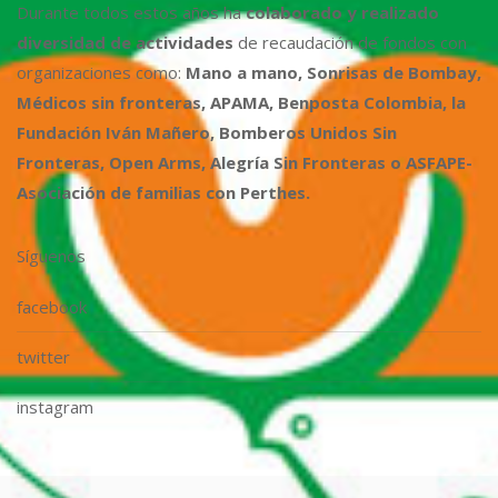
Durante todos estos años ha
colaborado y realizado
diversidad de actividades
de recaudación de fondos con
organizaciones como:
Mano a mano, Sonrisas de Bombay,
Médicos sin fronteras, APAMA, Benposta Colombia, la
Fundación Iván Mañero, Bomberos Unidos Sin
Fronteras, Open Arms, Alegría Sin Fronteras o ASFAPE-
Asociación de familias con Perthes.
Síguenos
facebook
twitter
instagram