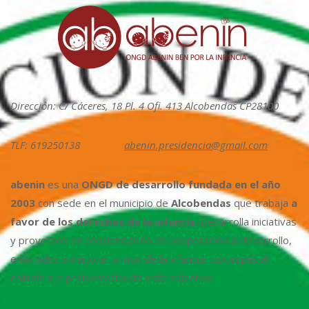
Dirección: C/ Cáceres, 18 Pl. 4 Ofi. 413 Alcobendas CP28100
TLF: 619250138
abenin.presidencia@gmail.com
abenin
es una
ONGD de desarrollo fundada en el año
2003
con sede en el municipio de
Alcobendas
que trabaja
a
favor de los derechos de la infancia
. Desarrolla iniciativas
y proyectos de concienciación de cooperación al desarrollo,
enfocados a mejorar la vida de la infancia, con especial
énfasis a la problemática de este colectivo.