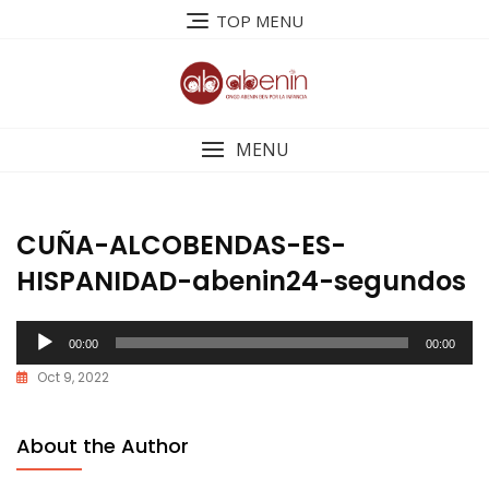
Saltar
TOP MENU
al
contenido
MENU
CUÑA-ALCOBENDAS-ES-
HISPANIDAD-abenin24-segundos
Reproductor
00:00
00:00
de
Oct 9, 2022
audio
About the Author