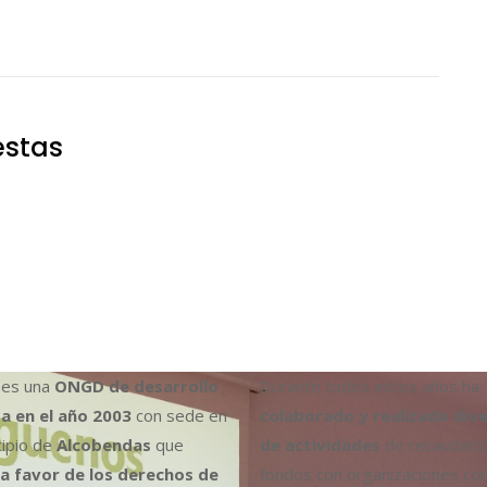
estas
es una
ONGD de desarrollo
Durante todos estos años ha
a en el año 2003
con sede en
colaborado y realizado div
cipio de
Alcobendas
que
de actividades
de recaudaci
a favor de los derechos de
fondos con organizaciones co