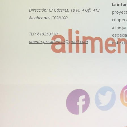
la infa
Dirección: C/ Cáceres, 18 Pl. 4 Ofi. 413
proyect
Alcobendas CP28100
coopera
a mejora
TLF: 619250138
especia
abenin.presidencia@gmail.com
este col