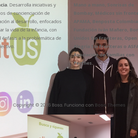
ncia
. Desarrolla iniciativas y
Mano a mano, Sonrisas de
os de concienciación de
Bombay, Médicos sin fronte
ción al desarrollo, enfocados
APAMA, Benposta Colombia,
r la vida de la infancia, con
Fundación Iván Mañero, B
l énfasis a la problemática de
Unidos Sin Fronteras, Open
ectivo.
Alegría Sin Fronteras o ASF
Asociación de familias con
Perthes.
Copyright © 2026 Bosa. Funciona con
Bosa Themes