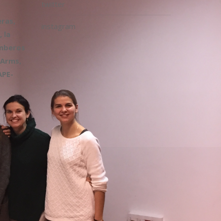
twitter
ras,
instagram
 la
omberos
 Arms,
APE-