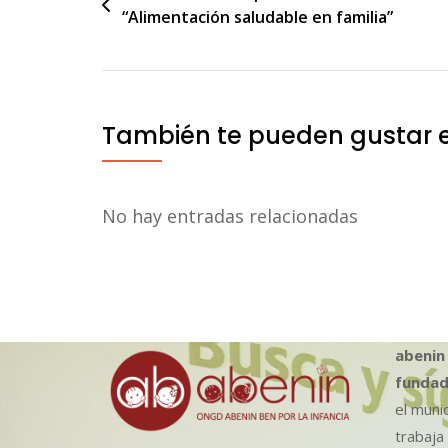
“Alimentación saludable en familia”
de
entradas
También te pueden gustar 
No hay entradas relacionadas
abenin
fundad
el muni
trabaja