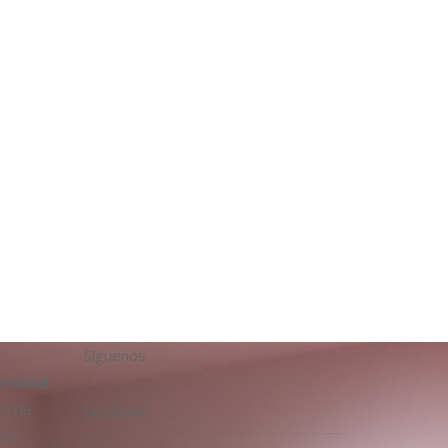
Síguenos
ersidad
ón de
facebook
mo: