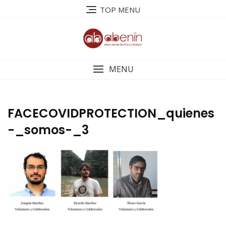
Saltar
TOP MENU
al
contenido
MENU
FACECOVIDPROTECTION_quienes
-_somos-_3