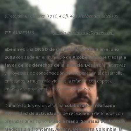
Dirección: C/ Cáceres, 18 Pl. 4 Ofi. 413 Alcobendas CP28100
TLF: 619250138
abenin.presidencia@gmail.com
abenin
es una
ONGD de desarrollo fundada en el año
2003
con sede en el municipio de
Alcobendas
que trabaja
a
favor de los derechos de la infancia
. Desarrolla iniciativas
y proyectos de concienciación de cooperación al desarrollo,
enfocados a mejorar la vida de la infancia, con especial
énfasis a la problemática de este colectivo.
Durante todos estos años ha
colaborado y realizado
diversidad de actividades
de recaudación de fondos con
organizaciones como:
Mano a mano, Sonrisas de Bombay,
Médicos sin fronteras, APAMA, Benposta Colombia, la