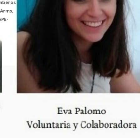
omberos
 Arms,
APE-