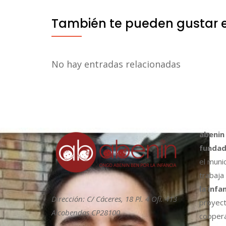
También te pueden gustar 
No hay entradas relacionadas
abenin
fundad
el muni
trabaja
la infa
Dirección: C/ Cáceres, 18 Pl. 4 Ofi. 413
proyect
Alcobendas CP28100
coopera