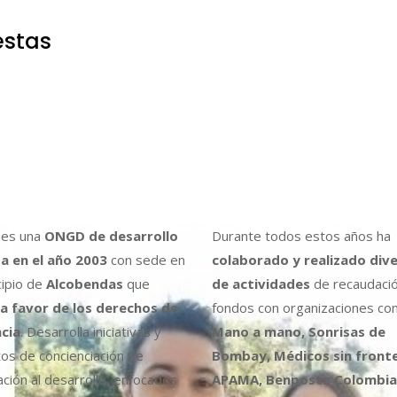
estas
es una
ONGD de desarrollo
Durante todos estos años ha
a en el año 2003
con sede en
colaborado y realizado div
cipio de
Alcobendas
que
de actividades
de recaudaci
a favor de los derechos de
fondos con organizaciones co
ncia
. Desarrolla iniciativas y
Mano a mano, Sonrisas de
os de concienciación de
Bombay, Médicos sin fronte
ción al desarrollo, enfocados
APAMA, Benposta Colombia,