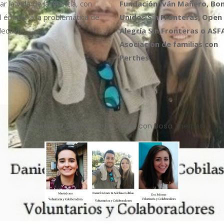
r la vida de la infancia, con
Fundación Iván Mañero, B
l énfasis a la problemática de
Unidos Sin Fronteras, Open
ectivo.
Alegría Sin Fronteras o ASF
Asociación de familias con
Perthes.
Copyright © 2026 Bosa. Funciona con
Bosa Themes