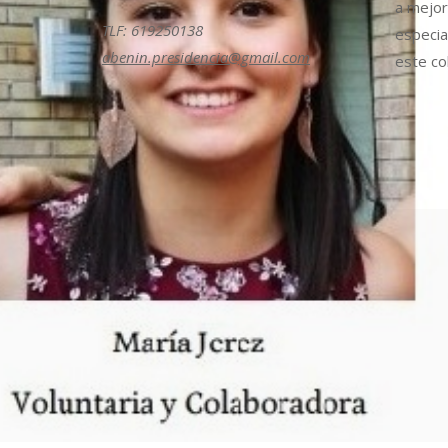
a mejora
TLF: 619250138
especia
abenin.presidencia@gmail.com
este col