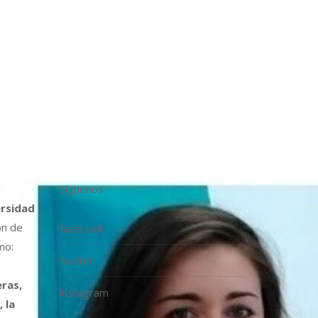
Síguenos
ersidad
ón de
facebook
mo:
twitter
ras,
instagram
 la