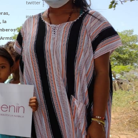
twitter
ras,
instagram
 la
omberos
 Arms,
APE-