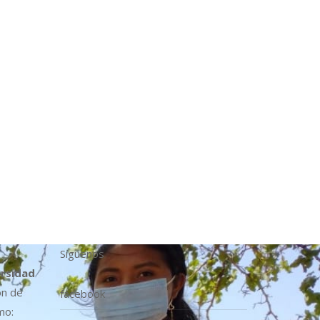
Síguenos
ersidad
ón de
facebook
mo: