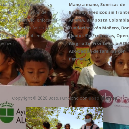
ncia
. Desarrolla iniciativas y
Mano a mano, Sonrisas de
os de concienciación de
Bombay, Médicos sin fronte
ción al desarrollo, enfocados
APAMA, Benposta Colombia,
r la vida de la infancia, con
Fundación Iván Mañero, B
l énfasis a la problemática de
Unidos Sin Fronteras, Open
ectivo.
Alegría Sin Fronteras o ASF
Asociación de familias con
Perthes.
Copyright © 2026 Bosa. Funciona con
Bosa Themes