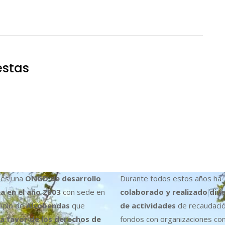
estas
es una
ONGD de desarrollo
Durante todos estos años ha
a en el año 2003
con sede en
colaborado y realizado div
cipio de
Alcobendas
que
de actividades
de recaudaci
a favor de los derechos de
fondos con organizaciones co