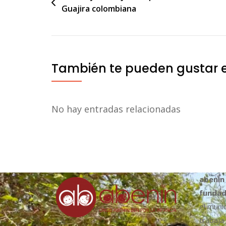
Guajira colombiana
de
entradas
También te pueden gustar 
No hay entradas relacionadas
abenin
fundad
el muni
trabaja