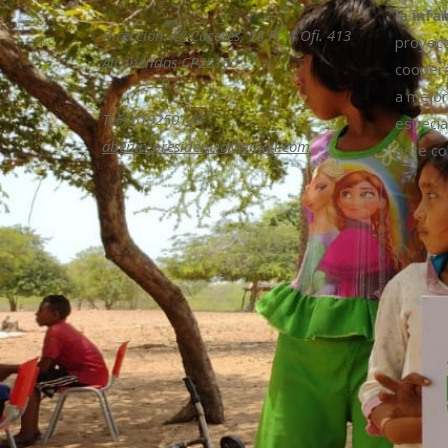
la infa
Dirección: C/ Cáceres, 18 Pl. 4 Ofi. 413
proyect
Alcobendas CP28100
coopera
a mejora
TLF: 619250138
especia
abenin.presidencia@gmail.com
este col