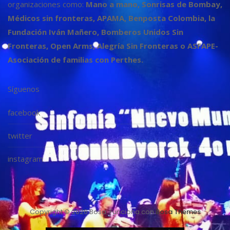
organizaciones como:
Mano a mano, Sonrisas de Bombay,
Médicos sin fronteras, APAMA, Benposta Colombia, la
Fundación Iván Mañero, Bomberos Unidos Sin
Fronteras, Open Arms, Alegría Sin Fronteras o ASFAPE-
Asociación de familias con Perthes.
Síguenos
facebook
twitter
instagram
Copyright © 2026 Bosa. Funciona con
Bosa Themes