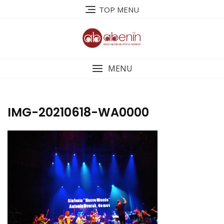
Saltar
TOP MENU
al
contenido
MENU
IMG-20210618-WA0000