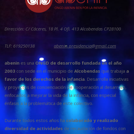
Dirección: C/ Cáceres, 18 Pl. 4 Ofi. 413 Alcobendas CP28100
TLF: 619250138
abenin.presidencia@gmail.com
abenin
es una
ONGD de desarrollo fundada en el año
2003
con sede en el municipio de
Alcobendas
que trabaja
a
favor de los derechos de la infancia
. Desarrolla iniciativas
y proyectos de concienciación de cooperación al desarrollo,
enfocados a mejorar la vida de la infancia, con especial
énfasis a la problemática de este colectivo.
Durante todos estos años ha
colaborado y realizado
diversidad de actividades
de recaudación de fondos con