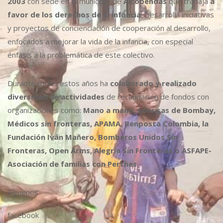
2003
con sede en el municipio de
Alcobendas
que trabaja
a
favor de los derechos de la infancia
. Desarrolla iniciativas
y proyectos de concienciación de cooperación al desarrollo,
enfocados a mejorar la vida de la infancia, con especial
énfasis a la problemática de este colectivo.
Durante todos estos años ha
colaborado y realizado
diversidad de actividades
de recaudación de fondos con
organizaciones como:
Mano a mano, Sonrisas de Bombay,
Médicos sin fronteras, APAMA, Benposta Colombia, la
Fundación Iván Mañero, Bomberos Unidos Sin
Fronteras, Open Arms, Alegría Sin Fronteras o ASFAPE-
Asociación de familias con Perthes.
Síguenos
facebook