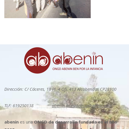
Dirección: C/ Cáceres, 18 Pl. 4 Ofi. 413 Alcobendas CP28100
TLF: 619250138
abenin.presidencia@gmail.com
abenin
es una
ONGD de desarrollo fundada en el año